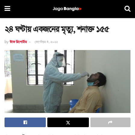
২৪ ঘণ্টায় একজনের মৃত্যু, শনাক্ত ১৫৫
by
স্টাফ রিপোর্টার
সেপ্টেম্বর ৪, ২০২২