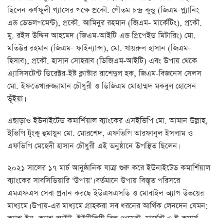
ছিলেন কর্ণফুলী গ্যাসের পক্ষে প্রকৌ. গৌতম চন্দ্র কুন্ডু (জিএম-প্ল্যানিং
এন্ড ডেভলপমেন্ট), প্রকৌ. আমিনুর রহমান (জিএম- মার্কেটিং), প্রকৌ.
মু. রইস উদ্দিন আহমেদ (জিএম-আইটি এন্ড প্রিপেইড মিটারিং) মো.
মতিউর রহমান (জিএম- ফাইন্যান্স), মো. খায়রুল হাসান (জিএম-
হিসাব), প্রকৌ. হাসান সোহরাব (ডিজিএম-আইটি) এবং উপায় থেকে
এ্যাসিসটেন্ট ডিরেক্টর-ইষ্ট ক্লাস্টার রাশেদুল হক, জিএম-বিজনেস সেলস
মো. ইফতেখারুজ্জামান চৌধুরী ও ডিজিএম মোহাম্মদ মকবুল হোসেন
ভূঁইয়া।
এছাড়াও ইউনাইটেড কমার্শিয়াল ব্যাংকের এসইভিপি মো. আমান উল্লাহ,
ইভিপি টুংকু হুমায়ুন মো. মোরশেদ, এফভিপি আরফানুল ইসলাম ও
এফভিপি মেহেদী হাসান চৌধুরী এই অনুষ্ঠানে উপস্থিত ছিলেন।
২০২১ সালের ১৭ মার্চ আনুষ্ঠানিক যাত্রা শুরু করে ইউনাইটেড কমার্শিয়াল
ব্যাংকের সাবসিডিয়ারি ‘উপায়’। বর্তমানে উপায় বিস্তৃত পরিসরে
এমএফএস সেবা প্রদান করছে ইউএসএসডি ও মোবাইল অ্যাপ উভয়ের
মাধ্যমে। উপায়-এর মাধ্যমে গ্রাহকরা সব ধরনের আর্থিক লেনদেন যেমন: