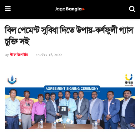
বিল পেমেন্ট সুবিধা দিতে উপায়-কর্ণফুলী গ্যাস
চুক্তি সই
by
স্টাফ রিপোর্টার
সেপ্টেম্বর ১৪, ২০২২