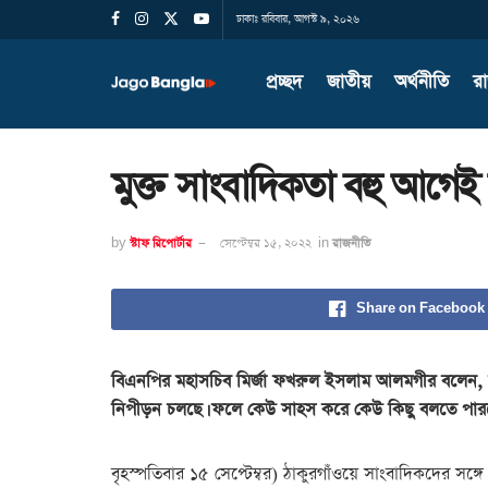
ঢাকাঃ রবিবার, আগস্ট ৯, ২০২৬
প্রচ্ছদ
জাতীয়
অর্থনীতি
র
মুক্ত সাংবাদিকতা বহু আগেই
by
স্টাফ রিপোর্টার
সেপ্টেম্বর ১৫, ২০২২
in
রাজনীতি
Share on Facebook
বিএনপির মহাসচিব মির্জা ফখরুল ইসলাম আলমগীর বলেন, মু
নিপীড়ন চলছে। ফলে কেউ সাহস করে কেউ কিছু বলতে পারছ
বৃহস্পতিবার ১৫ সেপ্টেম্বর) ঠাকুরগাঁওয়ে সাংবাদিকদের সঙ