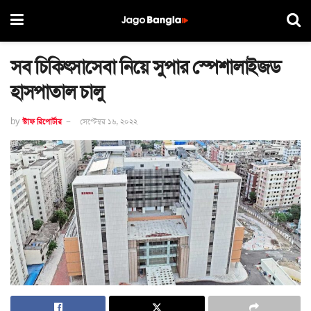
সব চিকিৎসাসেবা নিয়ে সুপার স্পেশালাইজড
হাসপাতাল চালু
by
স্টাফ রিপোর্টার
সেপ্টেম্বর ১৬, ২০২২