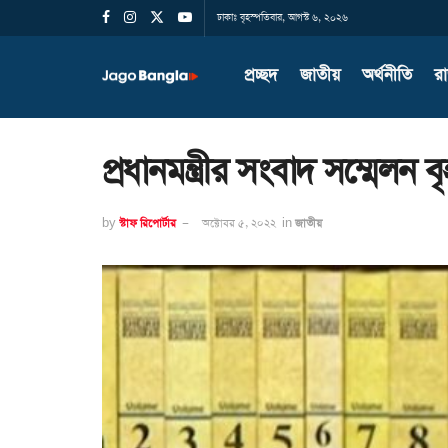
ঢাকাঃ বৃহস্পতিবার, আগস্ট ৬, ২০২৬
প্রচ্ছদ
জাতীয়
অর্থনীতি
র
প্রধানমন্ত্রীর সংবাদ সম্মেলন 
by
স্টাফ রিপোর্টার
অক্টোবর ৫, ২০২২
in
জাতীয়