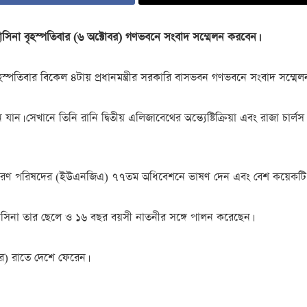
রী শেখ হাসিনা বৃহস্পতিবার (৬ অক্টোবর) গণভবনে সংবাদ সম্মেলন করবেন।
য়, বৃহস্পতিবার বিকেল ৪টায় প্রধানমন্ত্রীর সরকারি বাসভবন গণভবনে সংবাদ সম্মেল
্ডন যান। সেখানে তিনি রানি দ্বিতীয় এলিজাবেথের অন্ত্যেষ্টিক্রিয়া এবং রাজা চার
ঘের সাধারণ পরিষদের (ইউএনজিএ) ৭৭তম অধিবেশনে ভাষণ দেন এবং বেশ কয়েকটি 
শেখ হাসিনা তার ছেলে ও ১৬ বছর বয়সী নাতনীর সঙ্গে পালন করেছেন।
োবর) রাতে দেশে ফেরেন।