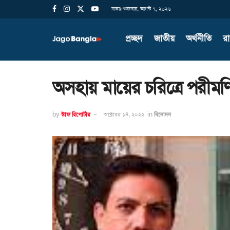
ঢাকাঃ শুক্রবার, আগস্ট ৭, ২০২৬
প্রচ্ছদ
জাতীয়
অর্থনীতি
র
অসহায় মায়ের চরিত্রে পরীমণ
by
স্টাফ রিপোর্টার
অক্টোবর ১৪, ২০২২
in
বিনোদন