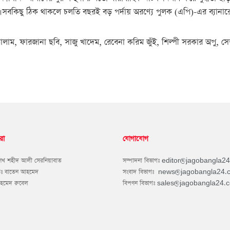
সবকিছু ঠিক থাকলে চলতি বছরই বড় পর্দায় অরণ্যে পুলক (এপি)-এর ব্যানারে নির
ম, ফারজানা ছবি, সাজু খাদেম, রেবেনা করিম জুঁই, শিল্পী সরকার অপু, সেত
রা
যোগাযোগ
শেখ শহীদ আলী সেরনিয়াবাত
সম্পাদনা বিভাগঃ
editor@jagobangla2
কঃ বাতেন আহমেদ
সংবাদ বিভাগঃ
news@jagobangla24.
আহমেদ রুবেল
বিপণন বিভাগঃ
sales@jagobangla24.