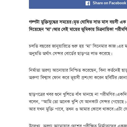
Share on Facebook
গল্পটা মুক্তিযুদ্ধের সময়ের। মৃত ঘোষিত সাত মাস বয়সী 
দিয়েছেন ‘মা’। আর সেই মায়ের ভূমিকায় চিত্রনায়িকা পরীমণি
চলতি বছরের জানুয়ারিতে শুরু হয় ‘মা’ সিনেমার কাজ। এর ম
অনুমতি অর্থাৎ সেন্সর বোর্ডের ছাড়পত্র লাভ করেছে।
নির্মাতা অরণ্য আনোয়ার নিশ্চিত করেছেন, বিনা কর্তনেই ছাড়পত
অরুণা বিশ্বাস ফোন করে ভূয়সী প্রশংসা করেন ছবিটির। জানান,
ছাড়পত্রের খবর শুনে খুশিতে বাঁধ মানছে না পরীমণির। একদ
বলেন, ‘‘আমি তো অনেক খুশি যে আনকাট সেন্সর পেয়েছে। এই 
আর যখন মুক্তি পাবে, তখন ও আমার কোলে থাকবে। এটা যে
উল্লেখ্য, অরণ্য আনোয়ার দেশের পরীক্ষিত নির্মাতাদের একজন