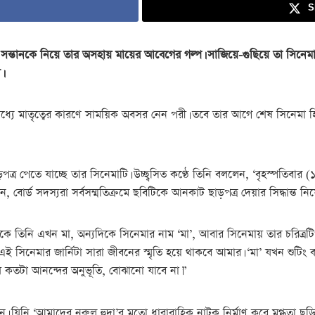
S
এক সন্তানকে নিয়ে তার অসহায় মায়ের আবেগের গল্প। সাজিয়ে-গুছিয়ে তা সিনেম
।
ধ্যে মাতৃত্বের কারণে সাময়িক অবসর নেন পরী। তবে তার আগে শেষ সিনেমা হিস
্র পেতে যাচ্ছে তার সিনেমাটি। উচ্ছ্বসিত কণ্ঠে তিনি বললেন, ‘বৃহস্পতিবার (১৩
 বোর্ড সদস্যরা সর্বসম্মতিক্রমে ছবিটিকে আনকাট ছাড়পত্র দেয়ার সিদ্ধান্ত নি
িকে তিনি এখন মা, অন্যদিকে সিনেমার নাম ‘মা’, আবার সিনেমায় তার চরিত্রটি
সিনেমার জার্নিটা সারা জীবনের স্মৃতি হয়ে থাকবে আমার। ‘মা’ যখন শুটিং ক
 কতটা আনন্দের অনুভূতি, বোঝানো যাবে না।”
। যিনি ‘আমাদের নুরুল হুদা’র মতো ধারাবাহিক নাটক নির্মাণ করে মুগ্ধতা ছড়িয়