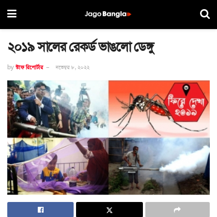
২০১৯ সালের রেকর্ড ভাঙলো ডেঙ্গু
by
স্টাফ রিপোর্টার
নভেম্বর ৮, ২০২২