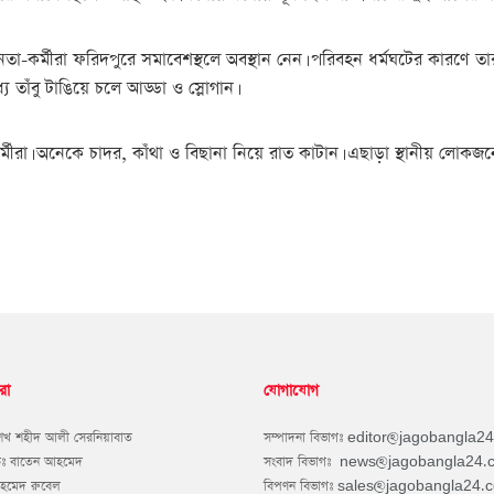
া-কর্মীরা ফরিদপুরে সমাবেশস্থলে অবস্থান নেন। পরিবহন ধর্মঘটের কারণে তার
যে তাঁবু টাঙিয়ে চলে আড্ডা ও স্লোগান।
্মীরা। অনেকে চাদর, কাঁথা ও বিছানা নিয়ে রাত কাটান। এছাড়া স্থানীয় লো
রা
যোগাযোগ
শেখ শহীদ আলী সেরনিয়াবাত
সম্পাদনা বিভাগঃ
editor@jagobangla2
কঃ বাতেন আহমেদ
সংবাদ বিভাগঃ
news@jagobangla24.
আহমেদ রুবেল
বিপণন বিভাগঃ
sales@jagobangla24.