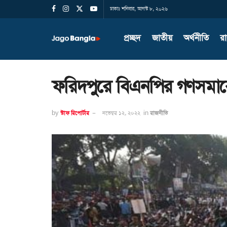
ঢাকাঃ শনিবার, আগস্ট ৮, ২০২৬
প্রচ্ছদ
জাতীয়
অর্থনীতি
র
ফরিদপুরে বিএনপির গণসমা
by
স্টাফ রিপোর্টার
নভেম্বর ১২, ২০২২
in
রাজনীতি