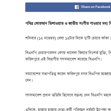
Share on Facebook
পবিত্র কোরআন তিলাওয়াত ও জাতীয় সংগীত গাওয়ার মধ্য দি
শনিবার (১২ নভেম্বর) বেলা ১২টার দিকে দু’টি চেয়ার ফাঁকা
বিএনপি চেয়ারপারসন বেগম খালেদা জিয়ার নিঃশর্ত মুক্তি, নির্
ফরিদপুরে এই বিভাগীয় গণসমাবেশ করেছে বিএনপি।
সমাবেশের সভাপতিত্ব করেন ফরিদপুর নগর বিএপির আহ্বায়
দেন।
গণসমাবেশ প্রধান অতিথি হিসেবে বক্তব্য দেন বিএনপি মহাসচি
এদিকে, হাজার হাজার নেতা-কর্মী পরিবহন ধর্মঘট উপেক্ষা ক