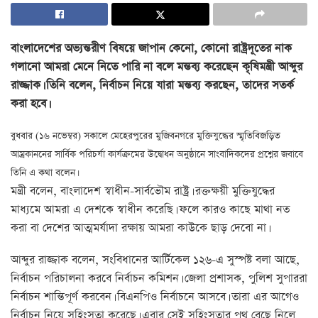
বাংলাদেশের অভ্যন্তরীণ বিষয়ে জাপান কেনো, কোনো রাষ্ট্রদূতের নাক
গলানো আমরা মেনে নিতে পারি না বলে মন্তব্য করেছেন কৃষিমন্ত্রী আব্দুর
রাজ্জাক। তিনি বলেন, নির্বাচন নিয়ে যারা মন্তব্য করছেন, তাদের সতর্ক
করা হবে।
বুধবার (১৬ নভেম্বর) সকালে মেহেরপুরের মুজিবনগরে মুক্তিযুদ্ধের স্মৃতিবিজড়িত
আম্রকাননের সার্বিক পরিচর্যা কার্যক্রমের উদ্বোধন অনুষ্ঠানে সাংবাদিকদের প্রশ্নের জবাবে
তিনি এ কথা বলেন।
মন্ত্রী বলেন, বাংলাদেশ স্বাধীন-সার্বভৌম রাষ্ট্র। রক্তক্ষয়ী মুক্তিযুদ্ধের
মাধ্যমে আমরা এ দেশকে স্বাধীন করেছি। ফলে কারও কাছে মাথা নত
করা বা দেশের আত্মমর্যাদা রক্ষায় আমরা কাউকে ছাড় দেবো না।
আব্দুর রাজ্জাক বলেন, সংবিধানের আর্টিকেল ১২৬-এ সুস্পষ্ট বলা আছে,
নির্বাচন পরিচালনা করবে নির্বাচন কমিশন। জেলা প্রশাসক, পুলিশ সুপাররা
নির্বাচন শান্তিপূর্ণ করবেন। বিএনপিও নির্বাচনে আসবে। তারা এর আগেও
নির্বাচন নিয়ে সহিংসতা করেছে। এবার সেই সহিংসতার পথ বেছে নিলে