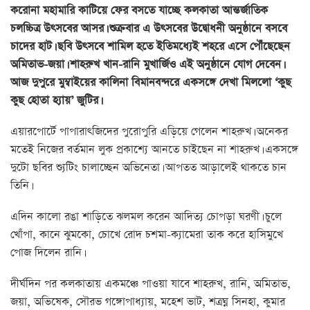
করোনা মহামারি কাটিয়ে ফের বসতে যাচ্ছে কলকাতা আন্তর্জাতিক
চলচ্চিত্র উৎসবের আসর। শুক্রবার এ উৎসবের উদ্বোধনী অনুষ্ঠানে বসবে
চাদের হাট। ছবি উৎসবে শামিল হতে ইতিমধ্যেই শহরে এসে পৌঁছেছেন
অমিতাভ-জয়া। শাহরুখ খান-রানি মুখার্জিও এই অনুষ্ঠানে যোগ দেবেন।
আজ দুপুরে মুম্বাইয়ের কালিনা বিমানবন্দরে একসঙ্গে দেখা মিললো ‘কুছ
কুছ হোতা হ্যায়’ জুটির।
এয়ারপোর্টে পাপারাৎজিদের পুরোপুরি এড়িয়ে গেলেন শাহরুখ। অনেকর
মতেই নিজের বর্তমান লুক প্রকাশ্যে আনতে চাইছেন না শাহরুখ। একসঙ্গে
দুটো ছবির শ্যুটিং চালাচ্ছেন অভিনেতা। আপতত আড়ালেই থাকতে চান
তিনি।
এদিন কালো রঙা শাড়িতে ঝলমল করেন আদিত্য চোপড়া ঘরণী। চুলে
খোঁপা, কানে ঝুমকো, চোখে রোদ চশমা-ক্যামেরা তাক করে হাসিমুখে
পোজ দিলেন রানি।
দীর্ঘদিন পর কলকাতায় একমঞ্চে পাওয়া যাবে শাহরুখ, রানি, অমিতাভ,
জয়া, অভিষেক, সৌরভ গঙ্গোপাধ্যায়, মহেশ ভাট, শত্রঘ্ন সিনহা, কুমার