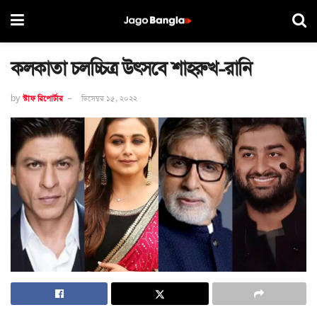
কলকাতা চলচ্চিত্র উৎসবে শাহরুখ-রানি
by
স্টাফ রিপোর্টার
ডিসেম্বর ১৫, ২০২২