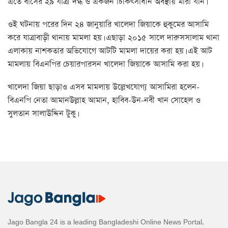
এতে বাসের ২৯ যাত্রী দগ্ধ ও একজন চিকিৎসাধীন অবস্থায় মারা যান।
ওই ঘটনায় পরের দিন ২৪ জানুয়ারি খালেদা জিয়াকে হুকুমের আসামি
করে যাত্রাবাড়ী থানায় মামলা হয়। এছাড়া ২০১৫ সালে দারুসসালাম থানা
এলাকায় নাশকতার অভিযোগে আটটি মামলা দায়ের করা হয়। এই আট
মামলায় বিএনপির চেয়ারপারসন খালেদা জিয়াকে আসামি করা হয়।
খালেদা জিয়া ছাড়াও এসব মামলায় উল্লেখযোগ্য আসামিরা হলেন-
বিএনপি নেতা আমানউল্লাহ আমান, হাবিব-উন-নবী খান সোহেল ও
সুলতান সালাউদ্দিন টুকু।
Jago Bangla 24 is a leading Bangladeshi Online News Portal,