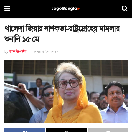
খালেদা জিয়ার নাশকতা-রাষ্ট্রদ্রোহের মামলার
শুনানি ১৫ মে
by
স্টাফ রিপোর্টার
জানুয়ারি ২৩, ২০২৩