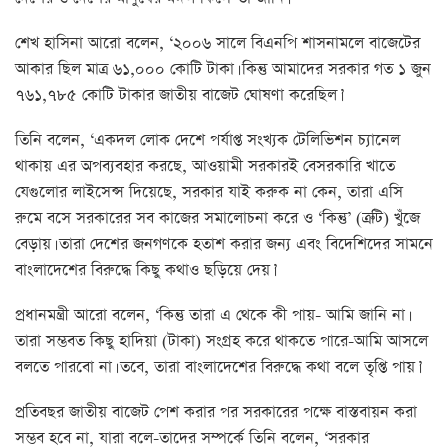
শেখ হাসিনা আরো বলেন, ‘২০০৬ সালে বিএনপি শাসনামলে বাজেটের
আকার ছিল মাত্র ৬১,০০০ কোটি টাকা। কিন্তু আমাদের সরকার গত ১ জুন
৭৬১,৭৮৫ কোটি টাকার জাতীয় বাজেট ঘোষণা করেছিল।’
তিনি বলেন, ‘একদল লোক দেশে পর্যাপ্ত সংখ্যক টেলিভিশন চ্যানেল
থাকায় এর অপব্যবহার করছে, আওয়ামী সরকারই বেসরকারি খাতে
যেগুলোর লাইসেন্স দিয়েছে, সরকার যাই করুক না কেন, তারা এসি
রুমে বসে সরকারের সব কাজের সমালোচনা করে ও ‘কিন্তু’ (ত্রুটি) খুঁজে
বেড়ায়। তারা দেশের জনগণকে হতাশ করার জন্য এবং বিদেশিদের সামনে
বাংলাদেশের বিরুদ্ধে কিছু কথাও ছড়িয়ে দেয়।’
প্রধানমন্ত্রী আরো বলেন, ‘কিন্তু তারা এ থেকে কী পায়- আমি জানি না।
তারা সম্ভবত কিছু হাদিয়া (টাকা) সংগ্রহ করে থাকতে পারে-আমি আসলে
বলতে পারবো না। তবে, তারা বাংলাদেশের বিরুদ্ধে কথা বলে তৃপ্তি পায়।’
প্রতিবছর জাতীয় বাজেট পেশ করার পর সরকারের পক্ষে বাস্তবায়ন করা
সম্ভব হবে না, যারা বলে-তাদের সম্পর্কে তিনি বলেন, ‘সরকার