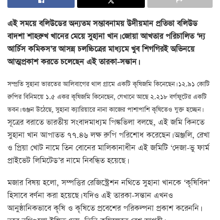
এই সময়ে বলিউডের অন্যতম সম্ভাবনাময় উদীয়মান প্রতিভা বলিউড
বাদশা শাহরুখ খানের মেয়ে সুহানা খান। জোয়া আখতার পরিচালিত ‘দ্য
আর্চিস কমিকস’র আসন্ন চলচ্চিত্রের মাধ্যমে খুব শিগগিরই অভিনয়ে
আত্মপ্রকাশ করতে চলেছেন এই তারকা-সন্তান।
সম্প্রতি সুহানা ভারতের আলিবাগের থাল গ্রামে একটি কৃষিজমি কিনেছেন। ১২.৯১ কোটি
রুপির বিনিময়ে ১.৫ একর কৃষিজমি কিনেছেন, যেখানে আছে ২.২১৮ বর্গফুটের একটি
ভবন। গুঞ্জন উঠেছে, সুহানা ক্যারিয়ারে নানা কাজের পাশাপাশি কৃষিতেও যুক্ত হচ্ছেন।
সূত্রের বরাতে ভারতীয় সংবাদমাধ্যম পিঙ্কভিলা বলছে, এই জমি কিনতে
সুহানা খান আপাতত ৭৭.৪৬ লক্ষ রুপি পরিশোধ করেছেন। অঞ্জলি, রেখা
ও প্রিয়া খোট নামে তিন বোনের মালিকানাধীন এই জমিটি ‘দেজা-ভু ফার্ম
প্রাইভেট লিমিটেড’র নামে নিবন্ধিত হয়েছে।
মজার বিষয় হলো, সম্পত্তির রেজিস্ট্রেশন নথিতে সুহানা খানকে ‘কৃষিবিদ’
হিসাবে বর্ণনা করা হয়েছে। যদিও এই তারকা-সন্তান এখনও
আনুষ্ঠানিকভাবে কৃষি ও কৃষিতে প্রবেশের পরিকল্পনা প্রকাশ করেননি।