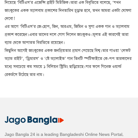
দিয়েছে ‘বিটিএস’র এজেন্সি ব্রাইট মিউজিক। তারা এক বিবৃতিতে বলেছে, ‘যখন
জাংকুকের একক অ্যালবাম প্রকাশের দিনতারিখ চূড়ান্ত হবে, তখন আমরা একটা ঘোষণা
দেবো।’
এর আগে ‘বিটিএস’র জে-হোপ, জিন, আরএম, জিমিন ও সুগা একক গান ও অ্যালবাম
প্রকাশ করেছেন। এবার তাদের দলে যোগ দিলেন জাংকুকও। মূলত এই কারণেই তারা
ব্যান্ড থেকে আপাতত বিরতিতে রয়েছেন।
কিছুদিন আগেই জাংকুকের একক জনপ্রিয়তার প্রমাণ পেয়েছে বিশ্ব। তার গাওয়া ‘লেফট
অ্যান্ড রাইট’, ‘ড্রিমারস’ ও ‘স্টে অ্যালাইভ’ গান তিনটি স্পটিফাইতে কে-পপ তারকাদের
মধ্যে সবচেয়ে কম সময়ে ১ বিলিয়ন স্ট্রিমিং ছাড়িয়েছে। যার ফলে গিনেজ ওয়ার্ল্ড
রেকর্ডসে উঠেছে তার নাম।
Jago Bangla 24 is a leading Bangladeshi Online News Portal,