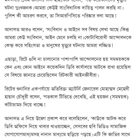
মঙ্গলবার প্রথম শুনানির দিন হাইকোর্ট বলেন, ‘গত কয়েকদিনের মৃত্যুর
ঘটনা দুঃখজনক। আমরা কেউই সাংবিধানিক দায়িত্ব পালন করছি না।
পুলিশ কী আচরণ করবে, তা সিআরপিসিতে পরিষ্কার বলা আছে।’
আদালত আরও বলেন, ‘সংবিধান ও আইনে সব বিষয় লেখা আছে। কিন্তু
আমরা কেউ সংবিধান, আইন মেনে চলছি না। কোটাবিরোধী আন্দোলনকে
কেন্দ্র করে সহিংসতা ও মানুষের মৃত্যুর ঘটনায় আমরা লজ্জিত।’
এছাড়া, রিটে গুলি না চালানোর পাশাপাশি আন্দোলনের ছয় সমন্বয়ককে
কেন এবং কোন আইনে কয়েকদিন ডিবি কার্যালয়ে আটকে রাখা হয়েছিল
সে বিষয়ে জানতে চেয়েছিলেন রিটকারী আইনজীবীরা।
রিটের শুনানির একপর্যায়ে অতিরিক্ত অ্যাটর্নি জেনারেল মোহাম্মদ মেহেদী
হাছান চৌধুরী বলেন, ‘গতকাল টিভিতে দেখেছি, এই ছয়জন (সমন্বয়ক)
কাঁটাচামচ দিয়ে খাচ্ছে।’
আদালত এ নিয়ে উদ্বেগ প্রকাশ করে বলেছিলেন, ‘কাউকে আটক করে
ডিবি অফিসে নিয়ে খাবার খাওয়াচ্ছেন, সেসবের ছবি ভিডিও সামাজিক
যোগাযোগমাধ্যমসহ নানান মাধ্যমে ছড়িয়ে পড়ছে। এটি কি জাতির সাথে