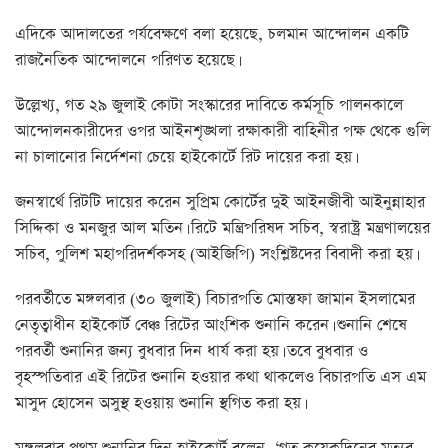
এদিকে আদালতের পর্যবেক্ষণে বলা হয়েছে, চলমান আন্দোলন একটি
রাজনৈতিক আন্দোলনে পরিণত হয়েছে।
উল্লেখ্য, গত ২৯ জুলাই কোটা সংস্কারের দাবিতে কর্মসূচি পালনকালে
আন্দোলনকারীদের ওপর আইনশৃঙ্খলা রক্ষাকারী বাহিনীর পক্ষ থেকে গুলি
না চালানোর নির্দেশনা চেয়ে হাইকোর্টে রিট দায়ের করা হয়।
জনস্বার্থে রিটটি দায়ের করেন সুপ্রিম কোর্টের দুই আইনজীবী আইনুন্নাহার
সিদ্দিকা ও মনজুর আল মতিন। রিটে মন্ত্রিপরিষদ সচিব, স্বরাষ্ট্র মন্ত্রণালয়ের
সচিব, পুলিশ মহাপরিদর্শকসহ (আইজিপি) সংশ্লিষ্টদের বিবাদী করা হয়।
পরবর্তীতে মঙ্গলবার (৩০ জুলাই) বিচারপতি মোস্তফা জামান ইসলামের
নেতৃত্বাধীন হাইকোর্ট বেঞ্চ রিটের আংশিক শুনানি করেন। শুনানি শেষে
পরবর্তী শুনানির জন্য বুধবার দিন ধার্য করা হয়। তবে বুধবার ও
বৃহস্পতিবার এই রিটের শুনানি হওয়ার কথা থাকলেও বিচারপতি এস এম
মাসুদ হোসেন অসুস্থ হওয়ায় শুনানি স্থগিত করা হয়।