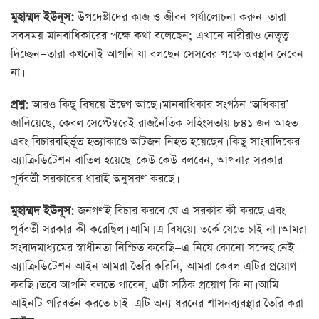
মুহাম্মদ ইউনূস:
উপদেষ্টাদের কাজ ও জীবন পর্যালোচনা করুন। তারা
সবসময় মানবাধিকারের পক্ষে কথা বলেছেন; এখানে নারীরাও নেতৃত্ব
দিচ্ছেন—তারা কখনোই আপনি যা বলছেন সেসবের পক্ষে অবস্থান নেবেন
না।
প্রশ্ন:
আরও কিছু বিষয়ে উদ্বেগ আছে। মানবাধিকার সংগঠন ‘অধিকার’
জানিয়েছে, কেবল সেপ্টেম্বরেই রাজনৈতিক সহিংসতায় ৮৪১ জন আহত
এবং বিচারবহির্ভূত হত্যাকাণ্ডে আটজন নিহত হয়েছেন। কিছু সাংবাদিকের
অ্যাক্রিডিটেশন বাতিল হয়েছে। কেউ কেউ বলবেন, আপনার সরকার
পূর্ববর্তী সরকারের ধারাই অনুসরণ করছে।
মুহাম্মদ ইউনূস:
জনগণই বিচার করবে যে এ সরকার কী করছে এবং
পূর্ববর্তী সরকার কী করেছিল। আমি [এ বিষয়ে] তর্কে যেতে চাই না। আমরা
সংবাদমাধ্যমের স্বাধীনতা নিশ্চিত করেছি—এ নিয়ে কোনো সন্দেহ নেই।
অ্যাক্রিডিটেশন আইন আমরা তৈরি করিনি, আমরা কেবল এটির প্রয়োগ
করছি। তবে আপনি বলতে পারেন, এটা সঠিক প্রয়োগ কি না। আমি
আইনটি পরিবর্তন করতে চাই। এটি অন্য ধরনের শাসনব্যবস্থার তৈরি করা