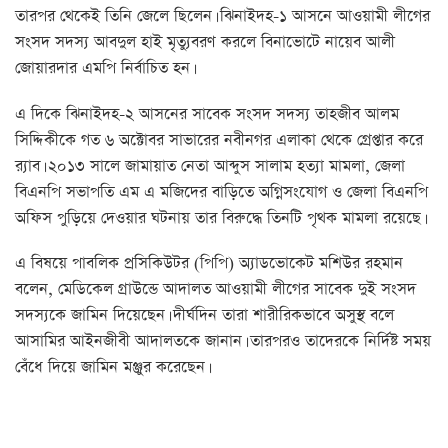
তারপর থেকেই তিনি জেলে ছিলেন। ঝিনাইদহ-১ আসনে আওয়ামী লীগের
সংসদ সদস্য আবদুল হাই মৃত্যুবরণ করলে বিনাভোটে নায়েব আলী
জোয়ারদার এমপি নির্বাচিত হন।
এ দিকে ঝিনাইদহ-২ আসনের সাবেক সংসদ সদস্য তাহজীব আলম
সিদ্দিকীকে গত ৬ অক্টোবর সাভারের নবীনগর এলাকা থেকে গ্রেপ্তার করে
র‍্যাব। ২০১৩ সালে জামায়াত নেতা আব্দুস সালাম হত্যা মামলা, জেলা
বিএনপি সভাপতি এম এ মজিদের বাড়িতে অগ্নিসংযোগ ও জেলা বিএনপি
অফিস পুড়িয়ে দেওয়ার ঘটনায় তার বিরুদ্ধে তিনটি পৃথক মামলা রয়েছে।
এ বিষয়ে পাবলিক প্রসিকিউটর (পিপি) অ্যাডভোকেট মশিউর রহমান
বলেন, মেডিকেল গ্রাউন্ডে আদালত আওয়ামী লীগের সাবেক দুই সংসদ
সদস্যকে জামিন দিয়েছেন। দীর্ঘদিন তারা শারীরিকভাবে অসুস্থ বলে
আসামির আইনজীবী আদালতকে জানান। তারপরও তাদেরকে নির্দিষ্ট সময়
বেঁধে দিয়ে জামিন মঞ্জুর করেছেন।