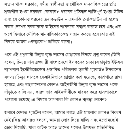
সম্মান থাকা দরকার, ধর্মীয় স্বাধীনতা ও মৌলিক মানবাধিকারের প্রতি
শ্রদ্ধাশীল হওয়া দরকার। যেকোনও ধরনের প্রতিবাদ শান্তিপূর্ণ হওয়া উচিত
এবং যে কোনও ধরনের ক্র্যাকডাউন – এমনকি ক্র্যাকডাউন না হলেও
সকল দেশের সরকারকে আইনের শাসনকে সম্মান করতে হবে এবং এর
অংশ হিসাবে মৌলিক মানবাধিকারকেও সম্মান করতে হবে। আর এই
বিষয়ে আমরা গুরুত্বারোপ চালিয়ে যাবো।
পরে ওই প্রশ্নকারী চিন্ময় কৃষ্ণ দাসের গ্রেপ্তারের বিষয়ে প্রশ্ন করেন। তিনি
বলেন, চিন্ময় দাস ব্রহ্মচারী বাংলাদেশে ইসকনের নেতা। এছাড়াও ইউএস
ন্যাশনাল ইন্টেলিজেন্সের প্রস্তাবিত পরিচালক তুলসী গ্যাবার্ডও ইসকনের
সদস্য। চিন্ময় দাসকে বেআইনিভাবে গ্রেপ্তার করা হয়েছে, কারাগারে রাখা
হয়েছে এবং বাংলাদেশের কোনও আইনজীবী চিন্ময় কৃষ্ণ দাসের পক্ষে
দাঁড়াতে রাজি নয়, কারণ তার আইনজীবীকে মারধর করে হাসপাতালে
পাঠানো হয়েছে। এ বিষয়ে আপনারা কি কোনও ব্যবস্থা নেবেন?
জবাবে বেদান্ত প্যাটেল বলেন, আমার কাছে এই মামলার কোনও বিবরণ
নেই। কিন্তু আবারও বলবো, আমরা জোর দিয়ে যাচ্ছি এবং ইতোমধ্যেই
জোর দিয়েছি, যারা আটক আছে তাদের পক্ষেও উপযুক্ত প্রতিনিধিত্ব