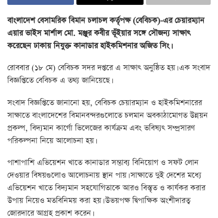
বাংলাদেশ বেসামরিক বিমান চলাচল কর্তৃপক্ষ (বেবিচক)-এর চেয়ারম্যান
এয়ার ভাইস মার্শাল মো. মঞ্জুর কবীর ভূঁইয়ার স‌ঙ্গে সৌজন্য সাক্ষাৎ
করেছেন ঢাকায় নিযুক্ত কানাডার হাইকমিশনার অজিত সিং।
রোববার (১৮ মে) বেবিচক সদর দপ্তরে এ সাক্ষাৎ অনু‌ষ্ঠিত হয়। এক সংবাদ
বিজ্ঞ‌প্তি‌তে বে‌বিচক এ তথ্য জানিয়েছে।
সংবাদ বিজ্ঞ‌প্তি‌তে জানা‌নো হয়, বে‌বিচক চেয়ারম্যান ও হাইক‌মিশনা‌রের
সাক্ষা‌তে বাংলাদেশের বিমানবন্দরগুলোতে চলমান অবকাঠামোগত উন্নয়ন
প্রকল্প, বিদ্যমান কার্গো ভিলেজের কার্যক্রম এবং ভবিষ্যৎ সম্প্রসারণ
পরিকল্পনা নিয়ে আলোচনা হয়।
পাশাপাশি এভিয়েশন খাতে কানাডার সম্ভাব্য বিনিয়োগ ও সফট লোন
দেওয়ার বিষয়গুলোও আলোচনায় স্থান পায়। সাক্ষাতে দুই দেশের মধ্যে
এভিয়েশন খাতে বিদ্যমান সহযোগিতাকে আরও বিস্তৃত ও কার্যকর করার
উপায় নিয়েও মতবিনিময় করা হয়। উভয়পক্ষ দ্বিপাক্ষিক অংশীদারত্ব
জোরদারে আগ্রহ প্রকাশ করেন।