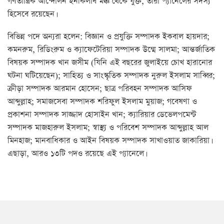
গণতান্ত্রিক আন্দোলন ইনকিলাব মঞ্চ থেকে যুক্ত, তারা প্যানেলের সদস্য
হিসেবে রয়েছেন।
বিভিন্ন পদে অন্যরা হলেন: বিজ্ঞান ও প্রযুক্তি সম্পাদক ইকবাল হায়দার;
কমনরুম, রিডিংরুম ও ক্যাফেটেরিয়া সম্পাদক উম্মে সালমা; আন্তর্জাতিক
বিষয়ক সম্পাদক খান জসীম (যিনি এই বছরের জুলাইয়ে চোখ হারানোর
ঘটনা ঘটিয়েছেন); সাহিত্য ও সাংস্কৃতিক সম্পাদক নুরুল ইসলাম সাব্বির;
ক্রীড়া সম্পাদক আরমান হোসেন; ছাত্র পরিবহন সম্পাদক আসিফ
আব্দুল্লাহ; সমাজসেবা সম্পাদক শরিফুল ইসলাম মুয়াজ; গবেষণা ও
প্রকাশনা সম্পাদক সাজ্জাদ হোসাইন খান; ক্যারিয়ার ডেভেলপমেন্ট
সম্পাদক মাজহারুল ইসলাম; স্বাস্থ্য ও পরিবেশ সম্পাদক আব্দুল্লাহ আল
মিনহাজ; মানবাধিকার ও আইন বিষয়ক সম্পাদক সাখাওয়াত জাকারিয়া।
এছাড়া, আরও ১৩টি পদও রয়েছে এই প্যানেলে।