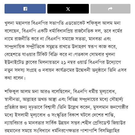
খুলনা মহানগর বিএনপির সভাপতি এডভোকেট শফিকুল আলম মনা
বলেছেন, বিএনপি একটি ধর্মাবিধানপ্রিয় রাজনৈতিক দল, তবে ধর্মের
নামে রাজনীতি করে না। বিএনপি সমাজে সততা, মানবতা এবং
সাম্প্রদায়িক সম্প্রীতিকে সমুন্নত রাখতে উদাহরণ স্বরূপ কাজ করে,
বেহেশতে যাওয়ার টিকিট বিক্রি করে না। গতকাল সোমবার খুলনা
ইউনাইটেড ক্লাবের মিলনায়তনে ২১ নম্বর ওয়ার্ড বিএনপির উদ্যোগে
নতুন সদস্য সংগ্রহ ও নবায়ন কার্যক্রমের উদ্বোধনী অনুষ্ঠানে তিনি এসব
কথা বলেন।
শফিকুল আলম মনা আরও বলেছিলেন, বিএনপি ধর্মীয় মূল্যবোধ,
স্বাধীনতা, আল্লাহর অখন্ড আস্থা এবং বিভিন্ন সম্প্রদায়ের মধ্যে সৌহার্দ্য
প্রতিষ্ঠার জন্য দৃঢ়ভাবে বিশ্বাসী। তিনি উল্লেখ করেন, মুসলমান জনগোষ্ঠীর
মধ্যে ইসলামী মূল্যবোধ ও সংস্কৃতির বিকাশ ঘটলে দেশের শান্তি,
ন্যায়বিচার ও মানবতার সার্বিক উন্নয়ন সম্ভব। শহীদ প্রেসিডেন্ট জিয়াউর
রহমানের সময়ে সংবিধানে ধর্মনিরপেক্ষতার পাশাপাশি বিসমিল্লাহির