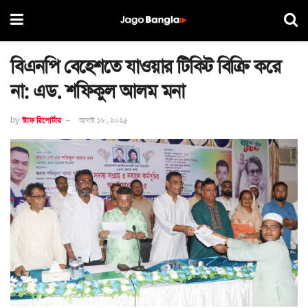
বিএনপি বেহেশতে যাওয়ার টিকিট বিক্রি করে
না: এড. শফিকুল আলম মনা
by
স্টাফ রিপোর্টার
আগস্ট ১৮, ২০২৫