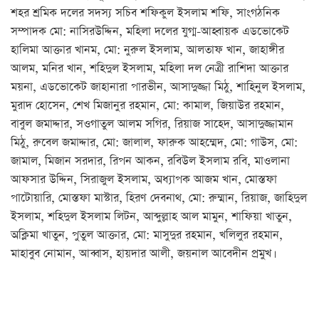
শহর শ্রমিক দলের সদস্য সচিব শফিকুল ইসলাম শফি, সাংগঠনিক
সম্পাদক মো: নাসিরউদ্দিন, মহিলা দলের যুগ্ম-আহ্বায়ক এডভোকেট
হালিমা আক্তার খানম, মো: নুরুল ইসলাম, আলতাফ খান, জাহাঙ্গীর
আলম, মনির খান, শহিদুল ইসলাম, মহিলা দল নেত্রী রাশিদা আক্তার
ময়না, এডভোকেট জাহানারা পারভীন, আসাদুজ্জা মিঠু, শাহিনুল ইসলাম,
মুরাদ হোসেন, শেখ মিজানুর রহমান, মো: কামাল, জিয়াউর রহমান,
বাবুল জমাদ্দার, সওগাতুল আলম সগির, রিয়াজ সাহেদ, আসাদুজ্জামান
মিঠু, রুবেল জমাদ্দার, মো: জালাল, ফারুক আহম্মেদ, মো: গাউস, মো:
জামাল, মিজান সরদার, রিপন আকন, রবিউল ইসলাম রবি, মাওলানা
আফসার উদ্দিন, সিরাজুল ইসলাম, অধ্যাপক আজম খান, মোস্তফা
পাটোয়ারি, মোস্তফা মাস্টার, হিরণ দেবনাথ, মো: রুম্মান, রিয়াজ, জাহিদুল
ইসলাম, শহিদুল ইসলাম লিটন, আব্দুল্লাহ আল মামুন, শাফিয়া খাতুন,
অক্লিমা খাতুন, পুতুল আক্তার, মো: মাসুদুর রহমান, খলিলুর রহমান,
মাহাবুব নোমান, আব্বাস, হায়দার আলী, জয়নাল আবেদীন প্রমুখ।