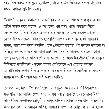
রহমানির রহিম শব্দ যুক্ত হয়েছিল, যাতে ধর্মের ভিত্তিতে সকল মানুষের
সমান মর্যাদা প্রতিষ্ঠিত হয়।
উদ্বোধনী বক্তব্যে মহানগর বিএনপির সাধারণ সম্পাদক শফিকুল আলম
তুহিন সতর্ক করে বলেন, ৫ আগস্টের পর যারা পাড়া-মহল্লায় গিয়ে
বেহেশতের টিকিট বিক্রির অপপ্রচার চালাচ্ছে, তাদের ষড়যন্ত্র থেকে
দেশবাসীকে সচেতন থাকতে হবে। বিএনপির মূল শক্তি হলো সাধারণ
মানুষ, যারা সব সময় দলটির পক্ষে। কোনো ষড়যন্ত্র এই দলকে দমানো বা
বিচ্ছিন্ন করতে পারবে না। যারা এই বিশ্বাসের বিরোধিতা করছেন, তারা
ভুল বুঝছেন বা বোকার স্বর্গে বাস করছেন। ৫ আগস্টের ঐতিহাসিক রক্তের
বিনিময়ে ফ্যাসিবাদ পতনের দৃঢ়তা দেখিয়েছে এই দেশের জনগণ।
ভোটাধিকার রক্ষায় দীর্ঘ অপেক্ষার পরেও স্বাধীনতা বিরোধীরা ষড়যন্ত্রের
মাধ্যমে ভোটের অধিকার খর্ব করতে চাইছে।
প্রসঙ্গত, অনুষ্ঠানে উপস্থিত ছিলেন ও বক্তৃতা করেন ওয়ার্ড বিএনপির
সভাপতি আবু সাঈদ শেখ, সাবেক যুগ্ম-আহবায়ক সৈয়দা রেহানা ঈসা,
সাংগঠনিক সম্পাদক চৌধুরী হাসানুর রশিদ মিরাজ, সদর থানা বিএনপির
সভাপতি কে এম হুমায়ূন কবির, সাধারণ সম্পাদক মোল্লা ফরিদ আহমেদ,