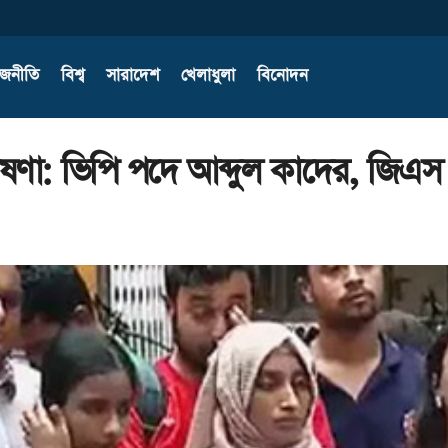
াজনীতি
বিশ্ব
সারাদেশ
খেলাধুলা
বিনোদন
োষণা: ভিপি পদে আব্দুল কাদের, জিএস