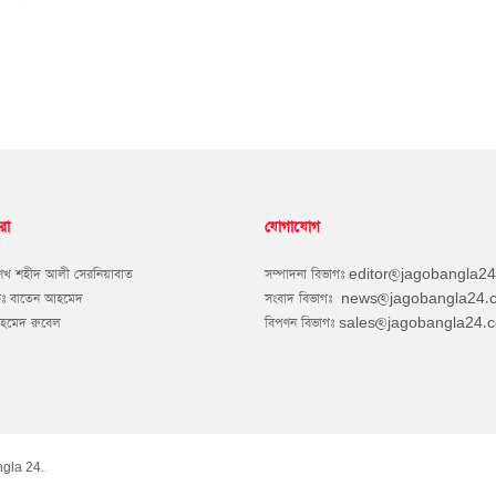
রা
যোগাযোগ
শেখ শহীদ আলী সেরনিয়াবাত
সম্পাদনা বিভাগঃ
editor@jagobangla2
কঃ বাতেন আহমেদ
সংবাদ বিভাগঃ
news@jagobangla24.
আহমেদ রুবেল
বিপণন বিভাগঃ
sales@jagobangla24.
gla 24.
.