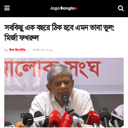
সবকিছু এক বছরে ঠিক হবে এমন ভাবা ভুল:
মির্জা ফখরুল
by
স্টাফ রিপোর্টার
আগস্ট ২৪, ২০২৫