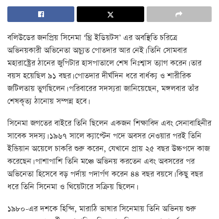
বলিউডের জনপ্রিয় সিনেমা ‘থ্রি ইডিয়টস’ এর অবস্থিতি চরিত্রে
অভিনয়কারী অভিনেতা অচ্যুত পোতদার আর নেই। তিনি সোমবার
মহারাষ্ট্রের ঠানের জুপিটার হাসপাতালে শেষ নিঃশ্বাস ত্যাগ করেন। তার
বয়স হয়েছিল ৯১ বছর। পোতদার দীর্ঘদিন ধরে বার্ধক্য ও শারীরিক
জটিলতায় ভুগছিলেন। পরিবারের সদস্যরা জানিয়েছেন, মঙ্গলবার তাঁর
শেষকৃত্য ঠানোয় সম্পন্ন হবে।
সিনেমা জগতের বাইরে তিনি ছিলেন একজন শিক্ষাবিদ এবং সেনাবাহিনীর
সাবেক সদস্য। ১৯৬৭ সালে ক‍্যাপ্টেন পদে অবসর নেওয়ার পরই তিনি
ইন্ডিয়ান অয়েলে চাকরি শুরু করেন, যেখানে প্রায় ২৫ বছর উচ্চপদে কাজ
করেছেন। পাশাপাশি তিনি মঞ্চে অভিনয় করতেন এবং অবসরের পর
অভিনেতা হিসেবে বড় পর্দায় পদার্পণ করেন ৪৪ বছর বয়সে। কিছু বছর
ধরে তিনি সিনেমা ও থিয়েটারে সক্রিয় ছিলেন।
১৯৮০-এর দশকে হিন্দি, মারাঠি ভাষার সিনেমায় তিনি অভিনয় শুরু