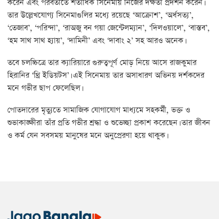
করেন এবং পরবর্তীতে শতাধিক সিনেমায় নিজের দক্ষতা প্রদর্শন করেন।
তার উল্লেখযোগ্য সিনেমাগুলির মধ্যে রয়েছে ‘আক্রোশ’, ‘অর্ধসত্য’,
‘তেজাব’, ‘পরিন্দা’, ‘রাঅজু বন গয়া জেন্টেলম্যান’, ‘দিলওয়ালে’, ‘বাস্তব’,
‘হম সাথ সাথ হ্যায়’, ‘দামিনী’ এবং ‘দাবাং ২’ সহ আরও অনেক।
তবে চলচ্চিত্রে তার ক্যারিয়ারে গুরুত্বপূর্ণ মোড় নিয়ে আসে রাজকুমার
হিরানির ‘থ্রি ইডিয়টস’। এই সিনেমায় তার অসাধারণ অভিনয় দর্শকদের
মনে গভীর ছাপ ফেলেছিল।
পোতদারের মৃত্যুতে সামাজিক যোগাযোগ মাধ্যমে সহকর্মী, ভক্ত ও
শুভাকাঙ্ক্ষীরা তাঁর প্রতি গভীর শ্রদ্ধা ও শুভেচ্ছা প্রকাশ করেছেন। তার জীবন
ও কর্ম যেন সবসময় মানুষের মনে অনুপ্রেরণা হয়ে থাকুক।