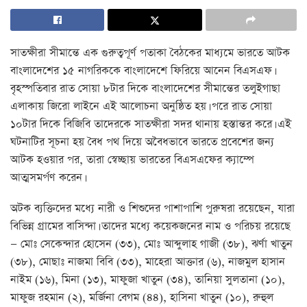
সাতক্ষীরা সীমান্তে এক গুরুত্বপূর্ণ পতাকা বৈঠকের মাধ্যমে ভারতে আটক
বাংলাদেশের ১৫ নাগরিককে বাংলাদেশে ফিরিয়ে আনেন বিএসএফ।
বৃহস্পতিবার রাত সোয়া ৮টার দিকে বাংলাদেশের সীমান্তের তলুইগাছা
এলাকায় জিরো লাইনে এই আলোচনা অনুষ্ঠিত হয়। পরে রাত সোয়া
১০টার দিকে বিজিবি তাদেরকে সাতক্ষীরা সদর থানায় হস্তান্তর করে। এই
ঘটনাটির সূচনা হয় বৈধ পথ দিয়ে অবৈধভাবে ভারতে প্রবেশের জন্য
আটক হওয়ার পর, তারা স্বেচ্ছায় ভারতের বিএসএফের ক্যাম্পে
আত্মসমর্পণ করেন।
অটক ব্যক্তিদের মধ্যে নারী ও শিশুদের পাশাপাশি পুরুষরা রয়েছেন, যারা
বিভিন্ন গ্রামের বাসিন্দা। তাদের মধ্যে কয়েকজনের নাম ও পরিচয় রয়েছে
— মোঃ সেকেন্দার হোসেন (৩৩), মোঃ আব্দুলাহ গাজী (৩৮), ঝর্ণা খাতুন
(৩৮), মোছাঃ নাজমা বিবি (৩৩), মাহেরা আক্তার (৬), নাজমুল হাসান
নাইম (১৬), মিনা (১৩), মাফুজা খাতুন (৩৪), তানিয়া সুলতানা (১০),
মাফুজ রহমান (২), মর্জিনা বেগম (৪৪), হাসিনা খাতুন (১০), রুহুল