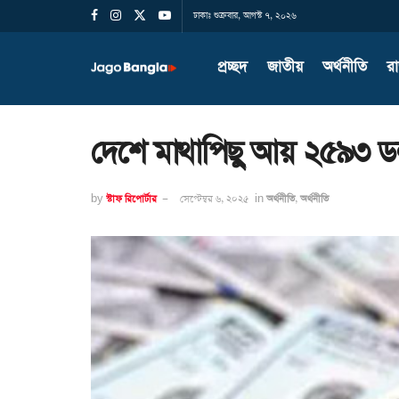
ঢাকাঃ শুক্রবার, আগস্ট ৭, ২০২৬
প্রচ্ছদ
জাতীয়
অর্থনীতি
র
দেশে মাথাপিছু আয় ২৫৯৩ ড
by
স্টাফ রিপোর্টার
সেপ্টেম্বর ৬, ২০২৫
in
অর্থনীতি
,
অর্থনীতি