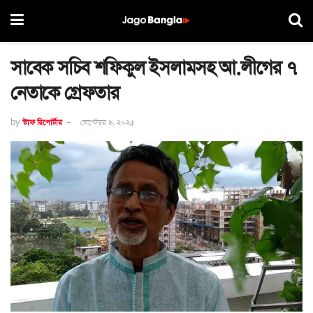
সাবেক সচিব শফিকুল ইসলামসহ আ.লীগের ৭
নেতাকে গ্রেফতার
by
স্টাফ রিপোর্টার
সেপ্টেম্বর ৯, ২০২৫