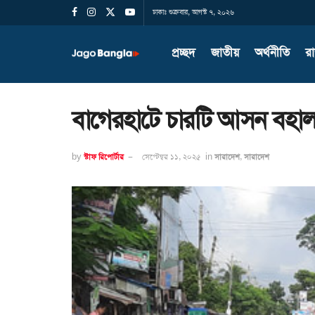
ঢাকাঃ শুক্রবার, আগস্ট ৭, ২০২৬
প্রচ্ছদ
জাতীয়
অর্থনীতি
র
বাগেরহাটে চারটি আসন বহাল 
by
স্টাফ রিপোর্টার
সেপ্টেম্বর ১১, ২০২৫
in
সারাদেশ
,
সারাদেশ