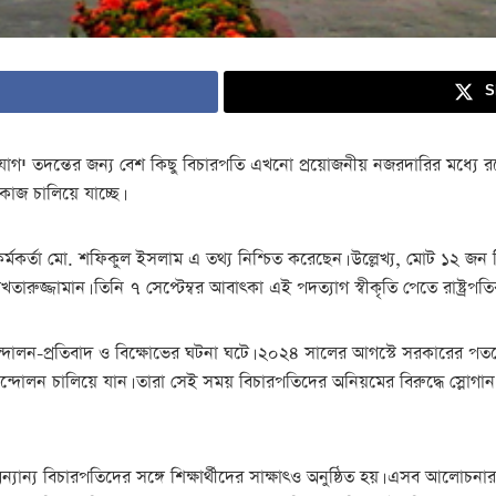
S
তদন্ত এখনও
 কাজ চালিয়ে যাচ্ছে।
্মকর্তা মো. শফিকুল ইসলাম এ তথ্য নিশ্চিত করেছেন। উল্লেখ্য, মোট ১২ জন ব
তারুজ্জামান। তিনি ৭ সেপ্টেম্বর আবাৎকা এই পদত্যাগ স্বীকৃতি পেতে রাষ্ট্র
োলন-প্রতিবাদ ও বিক্ষোভের ঘটনা ঘটে। ২০২৪ সালের আগস্টে সরকারের পতনের
আন্দোলন চালিয়ে যান। তারা সেই সময় বিচারপতিদের অনিয়মের বিরুদ্ধে স্লো
ান্য বিচারপতিদের সঙ্গে শিক্ষার্থীদের সাক্ষাৎও অনুষ্ঠিত হয়। এসব আলোচনার