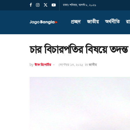
ঢাকাঃ শনিবার, আগস্ট ৮, ২০২৬
প্রচ্ছদ
জাতীয়
অর্থনীতি
র
চার বিচারপতির বিষয়ে তদন্ত 
by
স্টাফ রিপোর্টার
সেপ্টেম্বর ১৩, ২০২৫
in
জাতীয়