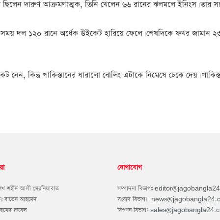
িস ছিলেন দারুণ আক্রমণাত্মক, তিনি খেলেন ৬৬ রানের ঝলমলে ইনিংস। তার সঙ
। একসময় দল ১২০ রানে অর্ধেক উইকেট হারিয়ে ফেলে। শেষদিকে ফখর জামান ২
ন, কিন্তু পাকিস্তানের ধারালো বোলিং এটাকে নিমেষে ঢেকে দেয়। পাকিস্তান
রা
যোগাযোগ
শেখ শহীদ আলী সেরনিয়াবাত
সম্পাদনা বিভাগঃ
editor@jagobangla2
কঃ বাতেন আহমেদ
সংবাদ বিভাগঃ
news@jagobangla24.
আহমেদ রুবেল
বিপণন বিভাগঃ
sales@jagobangla24.