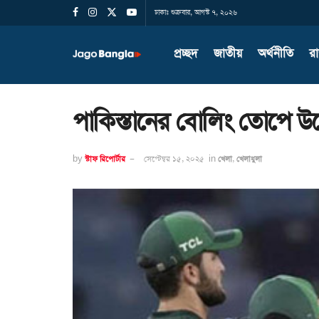
ঢাকাঃ শুক্রবার, আগস্ট ৭, ২০২৬
প্রচ্ছদ
জাতীয়
অর্থনীতি
র
পাকিস্তানের বোলিং তোপে 
by
স্টাফ রিপোর্টার
সেপ্টেম্বর ১৫, ২০২৫
in
খেলা
,
খেলাধুলা