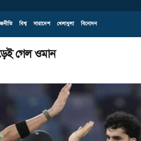
াজনীতি
বিশ্ব
সারাদেশ
খেলাধুলা
বিনোদন
উড়েই গেল ওমান