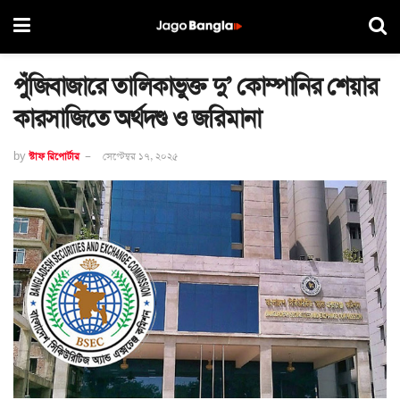
পুঁজিবাজারে তালিকাভুক্ত দু’ কোম্পানির শেয়ার
কারসাজিতে অর্থদণ্ড ও জরিমানা
by
স্টাফ রিপোর্টার
সেপ্টেম্বর ১৭, ২০২৫