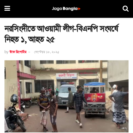
নরসিংদীতে আওয়ামী লীগ-বিএনপি সংঘর্ষে
নিহত ১, আহত ২৫
by
স্টাফ রিপোর্টার
সেপ্টেম্বর ১৮, ২০২৫