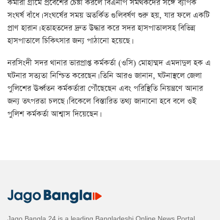
কর্মীরা গ্রামে প্রবেশের চেষ্টা করলে বিএনপি সমর্থকদের সঙ্গে ব্যাপক
সংঘর্ষ বাঁধে। সংঘর্ষের সময় অতর্কিত গুলিবর্ষণ শুরু হয়, যার ফলে একটি
প্রাণ হারান। হতাহতদের দ্রুত উদ্ধার করে সদর হাসপাতালসহ বিভিন্ন
হাসপাতালে চিকিৎসার জন্য পাঠানো হয়েছে।
নরসিংদী সদর থানার ভারপ্রাপ্ত কর্মকর্তা (ওসি) মোহাম্মদ এমদাদুল হক এ
ঘটনার সত্যতা নিশ্চিত করেছেন। তিনি আরও জানান, ঘটনাস্থলে জেলা
পুলিশের ঊর্ধ্বতন কর্মকর্তারা পৌঁছেছেন এবং পরিস্থিতি নিয়ন্ত্রণে আনার
জন্য তৎপরতা চলছে। বিকেলে বিস্তারিত তথ্য জানানো হবে বলে ওই
পুলিশ কর্মকর্তা আশ্বাস দিয়েছেন।
Jago Bangla 24 is a leading Bangladeshi Online News Portal,