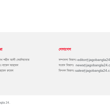
রা
যোগাযোগ
শেখ শহীদ আলী সেরনিয়াবাত
সম্পাদনা বিভাগঃ
editor@jagobangla2
কঃ বাতেন আহমেদ
সংবাদ বিভাগঃ
news@jagobangla24.
আহমেদ রুবেল
বিপণন বিভাগঃ
sales@jagobangla24.
gla 24.
.