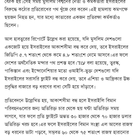
বৈঠক হয়। সেই সময় মুসলিম বিশ্বনের নেতা ও কর্মকর্তারা ইসরাইলের
বিরুদ্ধে কঠোর প্রতিরোধের পথ খুঁজে বের করেন। এই হামলায় কমপক্ষে
ছয়জন নিহত হন, যার মধ্যে কাতারের একজন প্রতিরক্ষা কর্মকর্তাও
ছিলেন।
আল হাবতুরের রিপোর্টে উল্লেখ করা হয়েছে, যদি মুসলিম দেশগুলো
একজোট হয়ে ইসরাইলের আকাশসীমা বন্ধ করে দেয়, তবে ইসরাইলের
জিডিপি ৫.৭ শতাংশ থেকে কমে ৪.৮ শতাংশে নেমে আসবে। এর ফলে
দেশের অর্থনৈতিক মন্দার পথ প্রশস্ত হবে। עוד বলা হয়েছে, তুরস্ক,
পাকিস্তান এবং ইন্দোনেশিয়ার মতো ওআইসি-ভুক্ত দেশগুলো যদি
ইসরাইলের সরাসরি ফ্লাইট বন্ধ করে দেয়, তবে এশিয়া ও আফ্রিকার উচ্চ
প্রবৃদ্ধির বাজারে বড় ধরণের বাধা সেটি হয়ে দাঁড়াবে।
প্রতিবেদনে উল্লেখিত হয়, আকাশসীমা বন্ধ হলে ইসরাইলি বিমান
পরিবহনগুলোর জন্য অতিরিক্ত চার থেকে ছয় ঘণ্টা অতিরিক্ত সময়
লাগবে, যার ফলে প্রতি ফ্লাইটে অন্তত ৩০ হাজার থেকে ৭০ হাজার ডলার
অতিরিক্ত খরচ হবে। এর ফলে ইসরাইলের বিমান সংস্থা এল আলের রাজস্ব
বড় ধরনের ভাটা পড়বে, সম্ভবত ৬০ থেকে ৭৫ শতাংশ রাজস্ব হারানোর