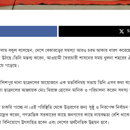
S
সলাম বকুল বলেছেন, দেশে বেকারত্বের সমস্যা আরও চরম আকার ধারণ করেছে। দুর্
ে উঠছে। তিনি মন্তব্য করেন, আওয়ামী স্বৈরাচারী শাসনের সময় খুলনা শহরের 
হয়ে পড়েছে।
ের খালিশপুর থানা ছাত্রদলের আয়োজনে এক মতবিনিময় সভায় তিনি এসব কথা বলে
না ছাত্রদলের আহ্বায়ক মোঃ মিরাজ হোসেন মানিক ও পরিচালনা করেন সদস্য স
াচ্ছে না। এই পরিস্থিতি থেকে উত্তরণের জন্য সুষ্ঠু ও নিরপেক্ষ নির্বাচন
েখ করেন, গণতান্ত্রিক সরকারের কাছে জনগণের কাছে দায়বদ্ধতা বেশি থাকে, যা ক
 বিনিয়োগে উৎসাহিত হবেন এবং দেশের অর্থনৈতিক উন্নয়ন হবে।