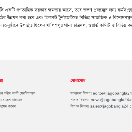
দি একটি গণতান্ত্রিক সরকার ক্ষমতায় আসে, তবে তরুণ প্রজন্মের জন্য কর্মসংস
 মাঠের উন্নয়ন করা হবে এবং ক্রিকেট টুর্নামেন্টসহ বিভিন্ন সামাজিক ও বিনো
লে তিনি আশা ব্যক্ত করেন। অনুষ্ঠানে উপস্থিত ছিলেন খালিশপুর থানা ছাত্রদল, ওয়ার্ড কমিটি ও 
রা
যোগাযোগ
শেখ শহীদ আলী সেরনিয়াবাত
সম্পাদনা বিভাগঃ
editor@jagobangla2
কঃ বাতেন আহমেদ
সংবাদ বিভাগঃ
news@jagobangla24.
আহমেদ রুবেল
বিপণন বিভাগঃ
sales@jagobangla24.