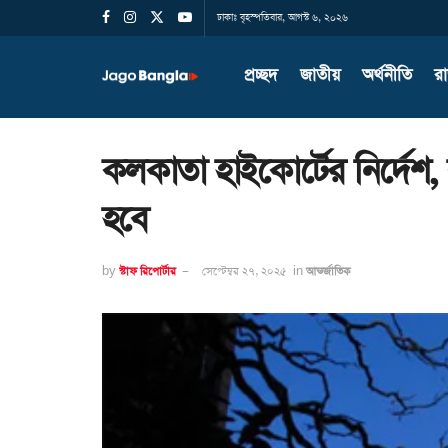
ঢাকাঃ বৃহস্পতিবার, আগস্ট ৬, ২০২৬
প্রচ্ছদ
জাতীয়
অর্থনীতি
র
কলকাতা হাইকোর্টের নির্দেশ
হবে
by
স্টাফ রিপোর্টার
সেপ্টেম্বর ২৭, ২০২৫
in
আন্তর্জাতিক