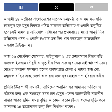
আগামী ১৪ অক্টোবর বাংলাদেশের সাবেক তথ্যমন্ত্রী ও জাসদ সভাপতি
হাসানুল হক ইনুর বিরুদ্ধে গঠিত মামলার অভিযোগের শুনানি অনুষ্ঠিত
হবে। এই মামলায় অভিযোগ দাখিলের পর প্রথমবারের মতো আনুষ্ঠানিক
অভিযোগ গঠন ও শুনানি হওয়ার মত দিন ধার্য করেছেন আন্তর্জাতিক
অপরাধ ট্রাইব্যুনাল।
আজ ২৯ সেপ্টেম্বর সোমবার, ট্রাইব্যুনাল-২-এর চেয়ারম্যান বিচারপতি
নজরুল ইসলাম চৌধুরী নেতৃত্বাধীন তিন সদস্যের বেঞ্চ এই আদেশ দেন।
বেঞ্চের অন্যান্য সদস্যরা হলেন অবসরপ্রাপ্ত জেলা ও দায়রা জজ মো.
মঞ্জুরুল বাছিদ এবং জেলা ও দায়রা জজ নূর মোহাম্মদ শাহরিয়ার কবীর।
প্রসিকিউটর গাজী এমএইচ তামিমের শুনানির পর আদালত অভিযোগ
গঠনের জন্য এক সপ্তাহের সময় চান। ইনুর পক্ষের আইনজীবী নাজনীন
নাহার আরও দুদিন সময় বৃদ্ধির আবেদন করেন। উভয় পক্ষের যুক্তি শুনে
আদালত ১৪ অক্টোবরের জন্য দিন নির্ধারণ করেন।