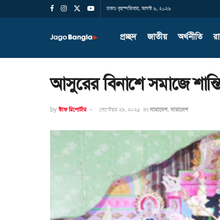
ঢাকাঃ বৃহস্পতিবার, আগস্ট ৬, ২০২৬
প্রচ্ছদ
জাতীয়
অর্থনীতি
র
আসুরের বিনাশে সমাজে শান্তি প্
by
স্টাফ রিপোর্টার
সেপ্টেম্বর ২৯, ২০২৫
in
সারাদেশ
,
সারাদেশ