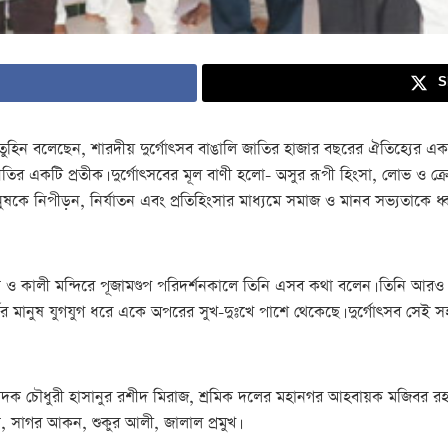
S
ন বলেছেন, শারদীয় দুর্গোৎসব বাঙালি জাতির হাজার বছরের ঐতিহ্যের এক গুর
তির একটি প্রতীক। দুর্গোৎসবের মূল বাণী হলো- অসুর রূপী হিংসা, লোভ ও ক্রোধ
ানুষকে নিপীড়ন, নির্যাতন এবং প্রতিহিংসার মাধ্যমে সমাজ ও মানব সভ্যতাকে ধ্ব
 ও কালী মন্দিরে পূজামণ্ডপ পরিদর্শনকালে তিনি এসব কথা বলেন। তিনি আরও বল
 ধর্ম-বর্ণের মানুষ যুগযুগ ধরে একে অপরের সুখ-দুঃখে পাশে থেকেছে। দুর্গোৎস
াদক চৌধুরী হাসানুর রশীদ মিরাজ, শ্রমিক দলের মহানগর আহবায়ক মজিবর র
, সাগর আকন, শুকুর আলী, জালাল প্রমুখ।