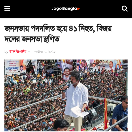
জনসভায় পদদলিত হয়ে ৪১ নিহত, বিজয়
দলের জনসভা স্থগিত
by
স্টাফ রিপোর্টার
অক্টোবর ২, ২০২৫