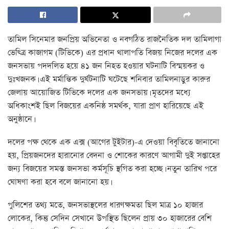
তামিল সিনেমার জনপ্রিয় অভিনেতা ও নবগঠিত রাজনৈতিক দল তামিলাগা
ভেত্ত্রি কাজাগম (টিভিকে) এর প্রধান থালাপতি বিজয় নিজের দলের এক
জনসভায় পদদলিত হয়ে ৪১ জন নিহত হওয়ার ঘটনাটি বিস্ময়কর ও
দুঃখজনক। এই মর্মান্তিক দুর্ঘটনাটি ঘটেছে শনিবার তামিলনাড়ুর কারুর
জেলায় আয়োজিত টিভিকে দলের এক জনসভায়। মৃতদের মধ্যে
অধিকাংশই ছিল বিজয়ের একনিষ্ঠ সমর্থক, যারা প্রাণ হারিয়েছে এই
অনুষ্ঠানে।
দলের পক্ষ থেকে এক এক্স (আগের টুইটার)-এ দেওয়া বিবৃতিতে জানানো
হয়, প্রিয়জনদের হারানোর বেদনা ও শোকের কারণে আগামী দুই সপ্তাহের
জন্য বিজয়ের সমস্ত জনসভা কর্মসূচি স্থগিত করা হচ্ছে। নতুন তারিখ পরে
ঘোষণা করা হবে বলে জানানো হয়।
পুলিশের তথ্য মতে, জনসভাস্থলের ধারণক্ষমতা ছিল মাত্র ১০ হাজার
লোকের, কিন্তু সেদিন সেখানে উপস্থিত ছিলেন প্রায় ৩০ হাজারের বেশি