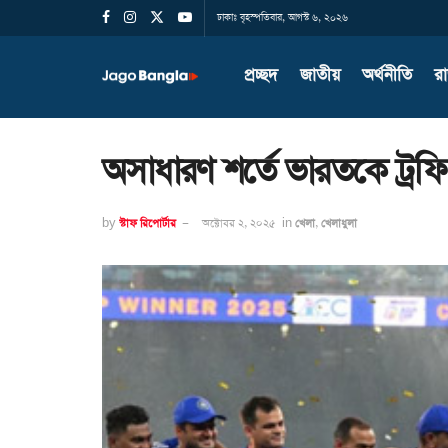
ঢাকাঃ বৃহস্পতিবার, আগস্ট ৬, ২০২৬
প্রচ্ছদ
জাতীয়
অর্থনীতি
র
অসাধারণ শর্তে ভারতকে ট্র
by
স্টাফ রিপোর্টার
অক্টোবর ২, ২০২৫
in
খেলা
,
খেলাধুলা