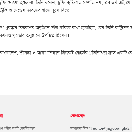
রফি দেওয়া হচ্ছে না। তিনি বলেন, ট্রফি ব্যক্তিগত সম্পত্তি নয়, এর অর্থ এই
ত ট্রফি ও মেডেল ভারতের হাতে তুলে দিতে।
ণ পুরস্কার বিতরণের অনুষ্ঠানে দাঁড় করিয়ে রাখা হয়েছিল, যেন তিনি কার্টুনে
তখনও পুরস্কার অনুষ্ঠানে উপস্থিত ছিলেন।
াংলাদেশ, শ্রীলঙ্কা ও আফগানিস্তান ক্রিকেট বোর্ডের প্রতিনিধিরা দ্রুত একটি
রা
যোগাযোগ
শেখ শহীদ আলী সেরনিয়াবাত
সম্পাদনা বিভাগঃ
editor@jagobangla2