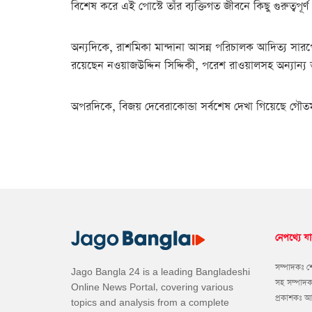
বিশেষ করে এই পোস্টে তাঁর ব্যক্তিগত জীবনে কিছু গুরুত্বপূ
অন্যদিকে, রাশমিকা মান্দানা আসন্ন পরিচালক আদিত্য সার
রয়েছেন নওয়াজউদ্দিন সিদ্দিকী, পরেশ রাওয়ালসহ অন্যান্য ত
অপরদিকে, বিজয় দেবেরাকোন্ডা সর্বশেষ দেখা গিয়েছে গৌতম ত
নেপথ্যে যা
সম্পাদকঃ 
Jago Bangla 24 is a leading Bangladeshi
সহ সম্পাদ
Online News Portal, covering various
প্রকাশকঃ 
topics and analysis from a complete