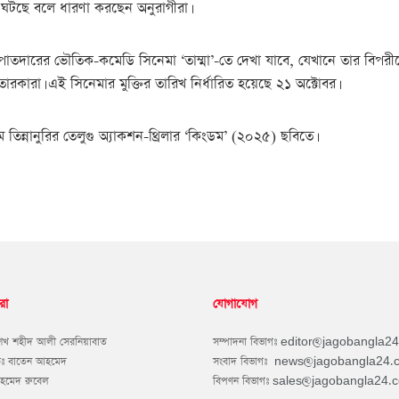
র্ণ ঘটছে বলে ধারণা করছেন অনুরাগীরা।
পোতদারের ভৌতিক-কমেডি সিনেমা ‘তাম্মা’-তে দেখা যাবে, যেখানে তার বিপরী
ারকারা। এই সিনেমার মুক্তির তারিখ নির্ধারিত হয়েছে ২১ অক্টোবর।
িন্নানুরির তেলুগু অ্যাকশন-থ্রিলার ‘কিংডম’ (২০২৫) ছবিতে।
রা
যোগাযোগ
শেখ শহীদ আলী সেরনিয়াবাত
সম্পাদনা বিভাগঃ
editor@jagobangla2
কঃ বাতেন আহমেদ
সংবাদ বিভাগঃ
news@jagobangla24.
আহমেদ রুবেল
বিপণন বিভাগঃ
sales@jagobangla24.