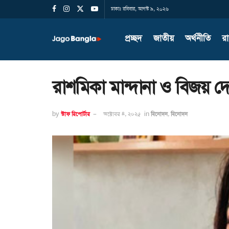
ঢাকাঃ রবিবার, আগস্ট ৯, ২০২৬
প্রচ্ছদ
জাতীয়
অর্থনীতি
র
রাশমিকা মান্দানা ও বিজয় দে
by
স্টাফ রিপোর্টার
অক্টোবর ৪, ২০২৫
in
বিনোদন
,
বিনোদন