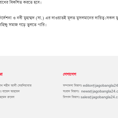
যবোধের বিকশিত করতে হবে।
ির্দেশনা ও নবী মুহাম্মদ (সা.) এর দাওয়াতই মূলত মুসলমানের দায়িত্ব। সকল 
হিষ্ণু সমাজ গড়ে তুলতে পারি।
রা
যোগাযোগ
শেখ শহীদ আলী সেরনিয়াবাত
সম্পাদনা বিভাগঃ
editor@jagobangla2
কঃ বাতেন আহমেদ
সংবাদ বিভাগঃ
news@jagobangla24.
আহমেদ রুবেল
বিপণন বিভাগঃ
sales@jagobangla24.