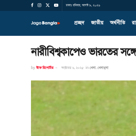
ঢাকাঃ রবিবার, আগস্ট ৯, ২০২৬
প্রচ্ছদ
জাতীয়
অর্থনীতি
র
নারীবিশ্বকাপেও ভারতের সঙ্গ
by
স্টাফ রিপোর্টার
অক্টোবর ৬, ২০২৫
in
খেলা
,
খেলাধুলা