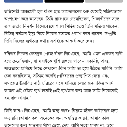
অভিনেত্রী আজমেরী হক বাঁধন ছাত্র আন্দোলনের শুরু থেকেই সক্রিয়ভাবে
অংশগ্রহণ করে আসছেন। তিনি রাজপথে নেমেছিলেন, শিক্ষার্থীদের সঙ্গে
একাত্মতার নিদর্শন হিসেবে। সোশ্যাল মিডিয়াতেও তিনি সক্রিয় থাকেন,
বিভিন্ন বর্তমান ইস্যু নিয়ে নিজের মতামত প্রকাশ করে থাকেন। সম্প্রতি
তিনি নিজের ব্যর্থতার কথায় সবাইকে আশ্চর্য করে দেন।
রবিবার নিজের ফেসবুক পেজে বাঁধন লিখেছেন, ‘আমি এমন একজন নারী
হতে চেয়েছিলাম, যা সবাইকে খুশি রাখতে পারে— একনিষ্ঠ, বাধ্য,
শান্তভাবে মানিয়ে নিতে শেখানো। কিন্তু আমি তা হয়ে উঠতে পারিনি। আমি
চেষ্টা করেছিলাম, সত্যিই করেছি। পরিবারের প্রত্যাশিত মেয়ে এবং
সমাজের উদ্ভাবিত নারী চরিত্রের সঙ্গে মানিয়ে চলার জন্য। কিন্তু আমি
আমার এই চেষ্টায় ব্যর্থ হয়েছি। এই ব্যর্থতার জন্য আজ আমি নিজেকেই
ধন্যবাদ জানাই।’
তিনি আরও লিখেছেন, ‘আমি অন্য কারও নিয়মে জীবন কাটানোর জন্য
জন্মায়নি। আমার কথা অনেকের জন্য অস্বস্তির কারণ, আমার কাজ
অনেকের জন্য সান্ত্বনার সীমা ভেঙে দেয়। আমি সহজ মানুষ না, তবে