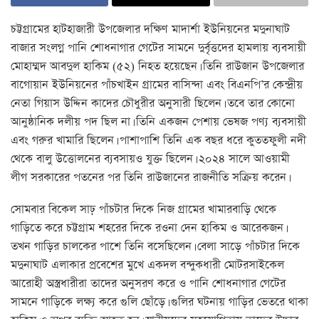
চট্টগ্রামের হাটহাজারী উপজেলার দক্ষিণ মাদার্শা ইউনিয়নের মদুনাঘাট
বাজার সংলগ্ন পানি শোধনাগার গেটের সামনে দুর্বৃত্তদের হামলায় ব্যবসায়ী
মোহাম্মদ আবদুল হাকিম (৫২) নিহত হয়েছেন। তিনি রাউজান উপজেলার
বাগোয়ান ইউনিয়নের পাঁচখাইন গ্রামের বাসিন্দা এবং বিএনপি’র কেন্দ্রীয়
নেতা গিয়াস উদ্দিন কাদের চৌধুরীর অনুসারী ছিলেন। তবে তার কোনো
আনুষ্ঠানিক দলীয় পদ ছিল না। তিনি একজন পেশায় ভেষজ পণ্য ব্যবসায়ী
এবং গরুর খামারি ছিলেন। পাশাপাশি তিনি এক বছর ধরে কুততফুলী নদী
থেকে বালু উত্তোলনের ব্যবসায়ও যুক্ত ছিলেন। ২০২৪ সালে আওয়ামী
লীগ সরকারের পতনের পর তিনি রাউজানের রাজনীতি সক্রিয় করেন।
সোমবার বিকেল সাঢ় পাঁচটার দিকে নিজ গ্রামের খামারবাড়ি থেকে
গাড়িতে করে চট্টগ্রাম শহরের দিকে রওনা দেন হাকিম ও আরেকজন।
তখন গাড়ির চালকের পাশে তিনি বসেছিলেন। বেলা সাড়ে পাঁচটার দিকে
মদুনাঘাট এলাকার প্রবেশের মুখে একদল বন্দুকধারী মোটরসাইকেল
আরোহী অস্ত্রধারীরা তাদের অনুসরণ করে ও পানি শোধনাগার গেটের
সামনে গাড়িকে লক্ষ্য করে গুলি ছোঁড়ে। গুলির ঘটনায় গাড়ির ভেতরে থাকা