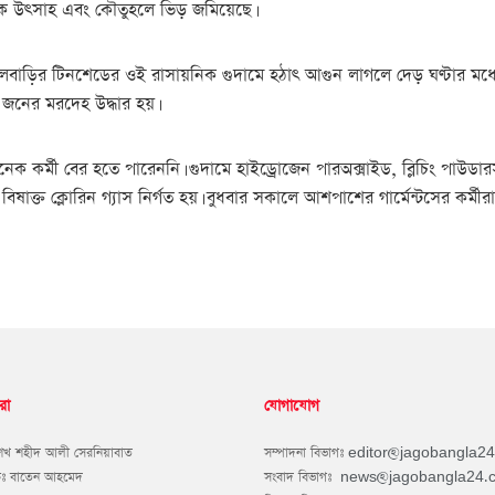
যাপক উৎসাহ এবং কৌতুহলে ভিড় জমিয়েছে।
লবাড়ির টিনশেডের ওই রাসায়নিক গুদামে হঠাৎ আগুন লাগলে দেড় ঘণ্টার মধ্যে
৬ জনের মরদেহ উদ্ধার হয়।
নেক কর্মী বের হতে পারেননি। গুদামে হাইড্রোজেন পারঅক্সাইড, ব্লিচিং পাউড
ষাক্ত ক্লোরিন গ্যাস নির্গত হয়। বুধবার সকালে আশপাশের গার্মেন্টসের কর্
রা
যোগাযোগ
শেখ শহীদ আলী সেরনিয়াবাত
সম্পাদনা বিভাগঃ
editor@jagobangla2
কঃ বাতেন আহমেদ
সংবাদ বিভাগঃ
news@jagobangla24.