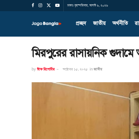
ঢাকাঃ বৃহস্পতিবার, আগস্ট ৬, ২০২৬
প্রচ্ছদ
জাতীয়
অর্থনীতি
র
মিরপুরের রাসায়নিক গুদামে অ
by
স্টাফ রিপোর্টার
অক্টোবর ১৫, ২০২৫
in
জাতীয়