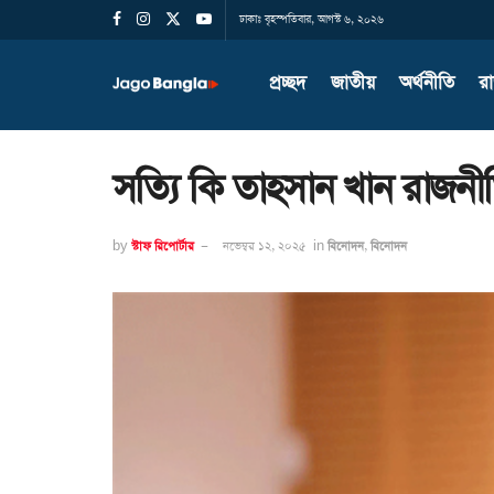
ঢাকাঃ বৃহস্পতিবার, আগস্ট ৬, ২০২৬
প্রচ্ছদ
জাতীয়
অর্থনীতি
র
সত্যি কি তাহসান খান রাজন
by
স্টাফ রিপোর্টার
নভেম্বর ১২, ২০২৫
in
বিনোদন
,
বিনোদন