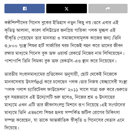
কণ্ঠশিল্পীদের গিনেস বুকের ইতিহাস নতুন কিছু নয়। তবে এবার এই
কৃতিত্ব আলাদা, কারণ বলিউডের জনপ্রিয় গায়িকা পলক মুচ্ছল এই
স্বীকৃতি পেয়েছেন তার মানবতা ও সমাজসেবামূলক কাজের জন্য। তিনি
৩,৮০০ দুঃস্থ শিশুর হার্ট সার্জারির খরচ নিজেই বহন করে তাদের জীবন
রক্ষার মাধ্যমে গিনেস বুক অফ ওয়ার্ল্ড রেকর্ডে নিজের নাম লিখিয়েছেন।
পাশাপাশি তিনি লিমকা বুক অফ রেকর্ডস-এও স্থান করে নিয়েছেন।
ভারতীয় সংবাদমাধ্যমের প্রতিবেদন অনুযায়ী, ছোট থেকেই নিজেকে
মানবসেবায় উৎসর্গed করে চলেছেন পলক। তার নিজস্ব স্বেচ্ছাসেবী সংস্থা
‘পলক পলাশ চ্যারিটেবল ফাউন্ডেশন’ ২০১১ সালে যাত্রা শুরু করে। শুরুতে
খুব সহজভাবে এই উদ্যোগটি শুরু হলেও, নিজের শ্রম ও উৎসাহের
মাধ্যমে এখন এটি তার জীবনসংলগ্ন মিশনে রূপ নিয়েছে। এই সংগঠনের
মাধ্যমে তিনি এতগুলো শিশুর হৃদয় সম্পর্কিত জটিল রোগের চিকিৎসা
সম্পন্ন করেছেন, যা তাকে আন্তর্জাতিক স্বীকৃতি ও গিনেসের খেতাব এনে
দিয়েছে।