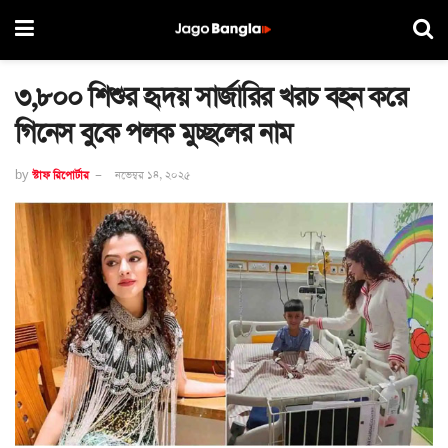
৩,৮০০ শিশুর হৃদয় সার্জারির খরচ বহন করে
গিনেস বুকে পলক মুচ্ছলের নাম
by
স্টাফ রিপোর্টার
নভেম্বর ১৪, ২০২৫