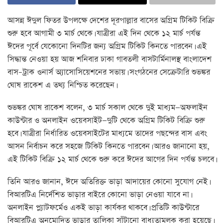
আসন্ন ঈদুল ফিতর উপলক্ষে দেশের দূরপাল্লার বাসের অগ্রিম টিকিট বিক্রি
শুরু হবে আগামী ৩ মার্চ থেকে। যাত্রীরা এই দিন থেকে ১২ মার্চ পর্যন্ত
ঈদের পূর্বে যেকোনো দিনটির জন্য অগ্রিম টিকিট কিনতে পারবেন। এই
সিদ্ধান্ত নেওয়া হয় আজ শনিবার ঢাকা গাবতলী বাসটার্মিনালস্থ বাংলাদেশ
বাস–ট্রাক ওনার্স অ্যাসোসিয়েশনের সভায়। সংগঠনের সেক্রেটারি শুভঙ্কর
ঘোষ রাকেশ এ তথ্য নিশ্চিত করেছেন।
শুভঙ্কর ঘোষ রাকেশ বলেন, ৩ মার্চ সকাল থেকে দুই মাধ্যম—অফলাইন
কাউন্টার ও অনলাইন ওয়েবসাইট—দুটি থেকে অগ্রিম টিকিট বিক্রি শুরু
হবে। যাত্রীরা নির্ধারিত ওয়েবসাইটের মাধ্যমে তাদের পছন্দের বাস এবং
আসন নির্বাচন করে সহজে টিকিট কিনতে পারবেন। আরও জানানো হয়,
এই টিকিট বিক্রি ১২ মার্চ থেকে শুরু করে ঈদের আগের দিন পর্যন্ত চলবে।
তিনি আরও জানান, ঈদে অতিরিক্ত ভাড়া আদায়ের কোনো সুযোগ নেই।
বিআরটিএ নির্দেশিত ভাড়ার বাইরে কোনো ভাড়া নেওয়া যাবে না।
অনলাইন প্ল্যাটফর্মেও একই ভাড়া কার্যকর থাকবে। প্রতিটি কাউন্টারে
বিআরটিএ অনুমোদিত ভাড়ার তালিকা সাঁটানো বাধ্যতামূলক করা হয়েছে।