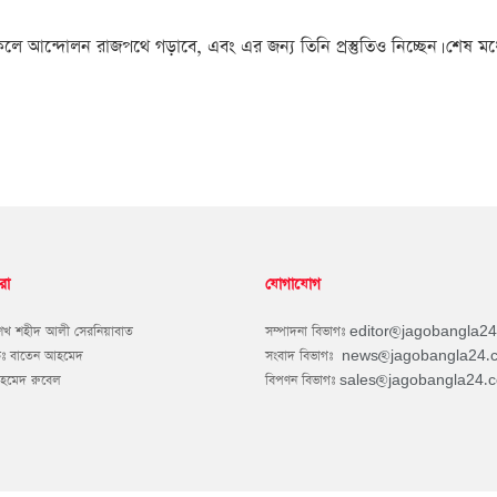
ে আন্দোলন রাজপথে গড়াবে, এবং এর জন্য তিনি প্রস্তুতিও নিচ্ছেন। শেষ মধ্য
রা
যোগাযোগ
শেখ শহীদ আলী সেরনিয়াবাত
সম্পাদনা বিভাগঃ
editor@jagobangla2
কঃ বাতেন আহমেদ
সংবাদ বিভাগঃ
news@jagobangla24.
আহমেদ রুবেল
বিপণন বিভাগঃ
sales@jagobangla24.