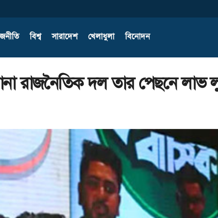
াজনীতি
বিশ্ব
সারাদেশ
খেলাধুলা
বিনোদন
 নানা রাজনৈতিক দল তার পেছনে লাভ লু